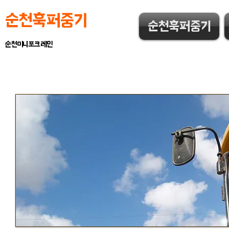
순천훅퍼중기
순천훅퍼중기
순천미니포크레인