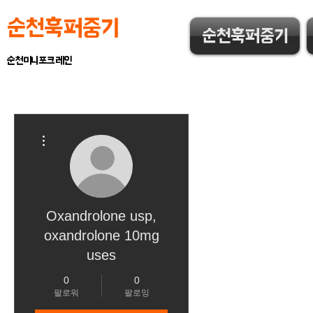
순천훅퍼중기
순천훅퍼중기
순천미니포크레인
더보기
Oxandrolone usp,
oxandrolone 10mg
uses
0
0
팔로워
팔로잉